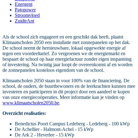
Energent
Pajopower
Stroomvloed
ZuidtrAnt
Als de school zich engageert en een geschikt dak heeft, plaatst
Klimaatscholen 2050 een installatie met zonnepanelen op het dak.
De school neemt de hernieuwbare, lokaal opgewekte energie af
tegen een voordeeltarief. Zo vergroenen we de energiemarkt en
bespaart de school op haar energiefactuur zonder eigen inspanning
of investering. Na twintig jaar loopt de overeenkomst af en worden
de zonnepanelen kosteloos eigendom van de school.
Klimaatscholen 2050 staan in voor 100% van de financiering. De
school, de ouders, de buurtbewoners en de leerkrachten kunnen mee
investeren en participeren in dit project door een aandeel te kopen
van onze energiecoöperaties. Meer informatie kan je vinden op
www.klimaatscholen2050.be
.
Overzicht realisaties:
Benedictus Poort Campus Ledeberg - Ledeberg - 100 kWp
De Achellier - Halmont-Achel - 15 kWp
De Ark 2 - Heverlee - 15 kWp