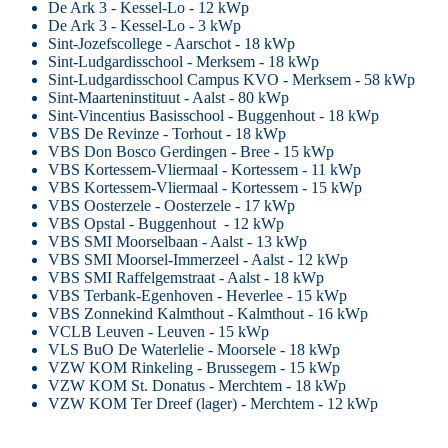
De Ark 3 - Kessel-Lo - 12 kWp
De Ark 3 - Kessel-Lo - 3 kWp
Sint-Jozefscollege - Aarschot - 18 kWp
Sint-Ludgardisschool - Merksem - 18 kWp
Sint-Ludgardisschool Campus KVO - Merksem - 58 kWp
Sint-Maarteninstituut - Aalst - 80 kWp
Sint-Vincentius Basisschool - Buggenhout - 18 kWp
VBS De Revinze - Torhout - 18 kWp
VBS Don Bosco Gerdingen - Bree - 15 kWp
VBS Kortessem-Vliermaal - Kortessem - 11 kWp
VBS Kortessem-Vliermaal - Kortessem - 15 kWp
VBS Oosterzele - Oosterzele - 17 kWp
VBS Opstal - Buggenhout - 12 kWp
VBS SMI Moorselbaan - Aalst - 13 kWp
VBS SMI Moorsel-Immerzeel - Aalst - 12 kWp
VBS SMI Raffelgemstraat - Aalst - 18 kWp
VBS Terbank-Egenhoven - Heverlee - 15 kWp
VBS Zonnekind Kalmthout - Kalmthout - 16 kWp
VCLB Leuven - Leuven - 15 kWp
VLS BuO De Waterlelie - Moorsele - 18 kWp
VZW KOM Rinkeling - Brussegem - 15 kWp
VZW KOM St. Donatus - Merchtem - 18 kWp
VZW KOM Ter Dreef (lager) - Merchtem - 12 kWp